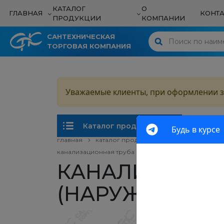
КАТАЛОГ
О
О нас
ГЛАВНАЯ
КОНТ
ПРОДУКЦИИ
КОМПАНИИ
Отзыв
Резьбовые фитинги
О нас
САНТЕХНИЧЕСКАЯ
ТОРГОВАЯ КОМПАНИЯ
Наша 
Отзывы
Резьбовые фитинги
Резьбовые фитинги
Новос
Водосливная
Наша команда
арматура
Галер
Уважаемые клиенты, при оформлении з
Водосливная
Новости
Водосливная
Комплектующие и
арматура
арматура
Вакан
Галерея
аксессуары для
Каталог продукции
ванных комнат
Будь в курсе
Комплектующие и
Комплектующие и
Вакансии
главная
аксессуары для
каталог продукции
канализационны
аксессуары для
Запорно-
ванных комнат
канализационная труба "ктп" (наружная) (160х3,8х500
ванных комнат
регулирующая
КАНАЛИЗАЦИОН
арматура
Запорно-
Запорно-
регулирующая
регулирующая
(НАРУЖНАЯ) (16
Подводка и шланги
арматура
арматура
для воды и газа
Подводка и шланги
Подводка и шланги