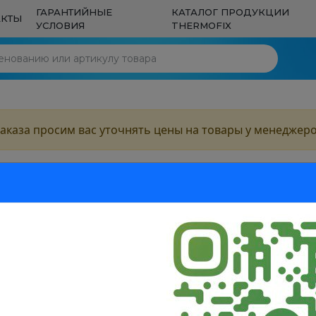
ГАРАНТИЙНЫЕ
КАТАЛОГ ПРОДУКЦИИ
АКТЫ
УСЛОВИЯ
THERMOFIX
Полипропиленовые
Канализационн
ы
трубы и фитинги
трубы и фитинг
команда
Полипропиленовые
Канализационн
Полипропиленовые
Канализационн
трубы и фитинги
трубы и фитинг
трубы и фитинги
трубы и фитинг
ти
Металлополимерные
Теплый пол
трубы и фитинги
ея
аказа просим вас уточнять цены на товары у менеджер
Металлополимерные
Металлополимерные
Теплый пол
Теплый пол
Нашли дешевле?
Электрокотлы и
трубы и фитинги
трубы и фитинги
Задать вопрос
сии
Полотенцесушители
Мы всегда рады предложить лучшие условия на
нагревательные
и комплектующие
рынке
элементы
Электрокотлы и
Электрокотлы и
Полотенцесушители
Полотенцесушители
е трубы и фитинги
наружная
ктп
нагревательные
нагревательные
и комплектующие
и комплектующие
Вход в личный кабинет
Запрос на смену номера
Инженерная
Приборы учёта 
элементы
) (sn 2)
элементы
Оставить отзыв
Все поля обязательны для заполнения
сантехника
газа и тепла
телефона
НАЯ ТРУБА "КТП"
Ваше имя
*
Ваше имя
*
Инженерная
Приборы учёта 
Инженерная
Приборы учёта 
0Х3,8Х500) (SN 2)
сантехника
газа и тепла
сантехника
газа и тепла
Материалы для
Вентиляция
Ответить на e-mail...
*
уплотнения
Ваш телефон
*
Ваш логин
Много
арт - 59367
Ваше имя
Новый номер телефона...
*
*
Материалы для
Материалы для
Вентиляция
Вентиляция