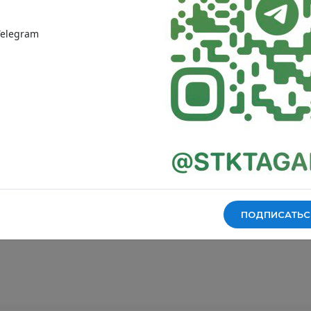
уплотнения
уплотнения
Упаковка мин. / макс.
1/4
Инструмент для
Перезвонить по номеру...
*
Ваше сообщение
Хомуты
монтажа
Пароль
370
количество:
сумма:
elegram
Оставить отзыв
Причина смены номера телефона...
*
р/шт
Инструмент для
Инструмент для
370
р.
Хомуты
Хомуты
монтажа
монтажа
Трубы и фитинги из
Забыли пароль
нерж.стали
СРАВНИТЬ
В КОРЗИНУ
Если у вас еще нет личного кабинета, пожалуйста,
Трубы и фитинги из
Трубы и фитинги из
В ИЗБРАННОЕ
обратитесь на горячую линию:
8-863-309-01-00
нерж.стали
нерж.стали
ПРИКРЕПИТЬ ФАЙЛ
я ознакомлен с
политикой конфиденциальности
я ознакомлен с
я ознакомлен с
политикой конфиденциальности
политикой конфиденциальности
Расчёт розничной стоимости за единицу:
Прикрепите подтверждение более низкой цены на данный
товар и мы приложим максимум усилий сделать для Вас
Войти
выбранный вами файл будет
Ваша наценка:
ПРИКРЕПИТЬ ФАЙЛ
370
специальное предложение
прикреплён к письму
р/шт
я ознакомлен с
политикой конфиденциальности
я ознакомлен с
политикой конфиденциальности
ПОДПИСАТЬС