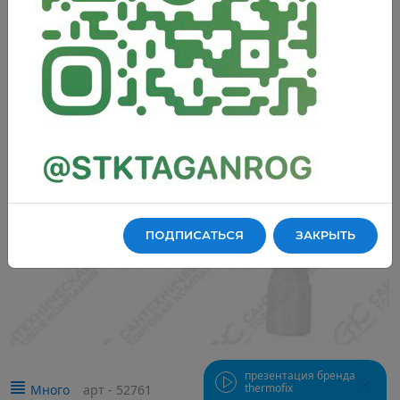
Теплый пол
Забыли пароль
Если у вас еще нет личного кабинета, пожалуйста,
Смесители и комплектующие
обратитесь на горячую линию:
8-863-309-01-00
ПРИКРЕПИТЬ ФАЙЛ
я ознакомлен с
политикой конфиденциальности
я ознакомлен с
я ознакомлен с
политикой конфиденциальности
политикой конфиденциальности
Комплектующие и аксессуары для ванных комнат
Прикрепите подтверждение более низкой цены на данный товар и
мы приложим максимум усилий сделать для Вас специальное
Войти
выбранный вами файл будет
ПРИКРЕПИТЬ ФАЙЛ
предложение
прикреплён к письму
Полотенцесушители и комплектующие
я ознакомлен с
политикой конфиденциальности
я ознакомлен с
политикой конфиденциальности
ПОДПИСАТЬСЯ
ЗАКРЫТЬ
Электрокотлы и нагревательные элементы
Радиаторы и комплектующие
Запорно-регулирующая арматура
презентация бренда
thermofix
Много
арт - 52761